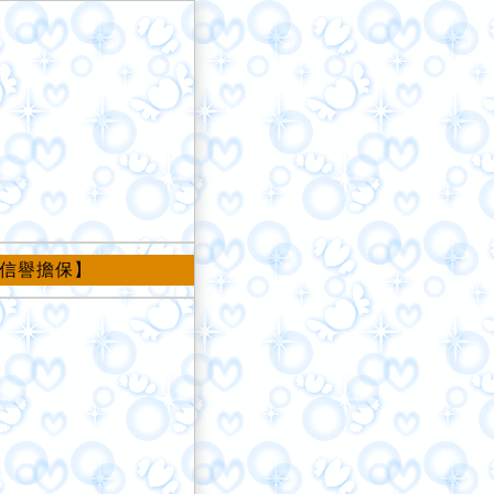
【信譽擔保】