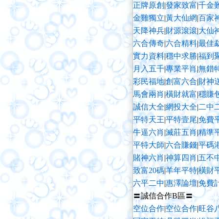
正牌原創
|
發家致富
|
千金
金雞獨立
|
黃大仙網
|
百家
天降神兵
|
財源滾滾
|
大仙
六合傳奇
|
六合精料
|
最佳
實力資料
|
穩中求勝
|
福到
月入五千
|
專業平肖
|
無錯
彩民福地
|
創富六合
|
財神
馬會兩肖
|
橫財就富
|
穩賺
誠信大全
|
網投大全
|
二中
平特天王
|
平特壹尾
|
免費
牛逼六肖
|
滅莊五肖
|
精準
平特大師
|
六合賺錢
|
平碼
賭神六肖
|
神算四肖
|
五不
致富20碼
|
羊年平特
|
橫財
六平二中
|
惠澤論壇
|
免費
〓誠信合作B區〓
空位合作
|
空位合作
|
旺谷